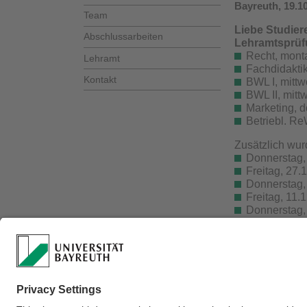
Bayreuth, 19.1
Team
Liebe Studier
Abschlussarbeiten
Lehramtsprüf
Recht, monta
Lehramt
Fachdidaktik
Kontakt
BWL I, mittw
BWL II, mitt
Marketing, d
Betriebl. Re
Zusätzlich wur
Donnerstag,
Freitag, 27.
Donnerstag,
Freitag, 11.
Donnerstag,
Freitag, 18.
Aufgrund der 
digital anzub
des zuständig