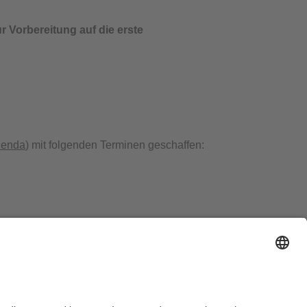
 Vorbereitung auf die erste
llenda
) mit folgenden Terminen geschaffen:
zu übergangen das Lehrangebot verstärkt
n Sie im e-Learning bzw. auf der Homepage