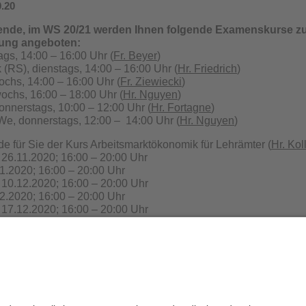
0.20
ende, im WS 20/21 werden Ihnen folgende Examenskurse zur
ung angeboten:
gs, 14:00 – 16:00 Uhr (
Fr. Beyer
)
 (RS), dienstags, 14:00 – 16:00 Uhr (
Hr. Friedrich
)
ochs, 14:00 – 16:00 Uhr (
Fr. Ziewiecki
)
wochs, 16:00 – 18:00 Uhr (
Hr. Nguyen
)
onnerstags, 10:00 – 12:00 Uhr (
Hr. Fortagne
)
We, donnerstags, 12:00 – 14:00 Uhr (
Hr. Nguyen
)
de für Sie der Kurs Arbeitsmarktökonomik für Lehrämter (
Hr. Ko
 26.11.2020; 16:00 – 20:00 Uhr
11.2020; 16:00 – 20:00 Uhr
 10.12.2020; 16:00 – 20:00 Uhr
12.2020; 16:00 – 20:00 Uhr
 17.12.2020; 16:00 – 20:00 Uhr
12.2020; 16:00 – 20:00 Uhr
derzeitigen Gegebenheiten sind die meisten Lehrstühle da
ieten. Weitere Informationen zu den einzelnen Kursen finde
en Lehrstuhls.